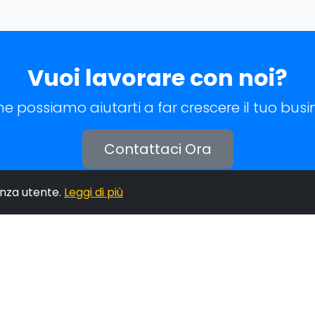
Vuoi lavorare con noi?
e possiamo aiutarti a far crescere il tuo busin
Contattaci Ora
enza utente.
Leggi di più
 Rapido:
I Nostri Servizi:
iamo
Sviluppo Siti Web in Wordp
ttaci
lio