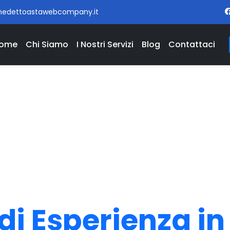
nedettoastawebcompany.it
ome
Chi Siamo
I Nostri Servizi
Blog
Contattaci
di Esperienza i