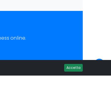
ess online.
Accetta
Recensioni:
ress
Lascia una recensione su Google!
Recensioni Google