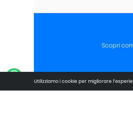
Scopri com
Utilizziamo i cookie per migliorare l’esperi
Menu
Chi S
Benedetto Asta Web Company
Conta
Sviluppo Software, Siti Web, Siti
Portfo