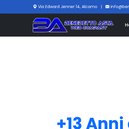
Via Edward Jenner 14, Alcamo
|
info@be
H
+13 Anni 